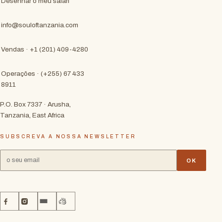
Desenhar o meu safari
info@souloftanzania.com
Vendas · +1 (201) 409-4280
Operações · (+255) 67 433
8911
P.O. Box 7337 · Arusha,
Tanzania, East Africa
SUBSCREVA A NOSSA NEWSLETTER
OK