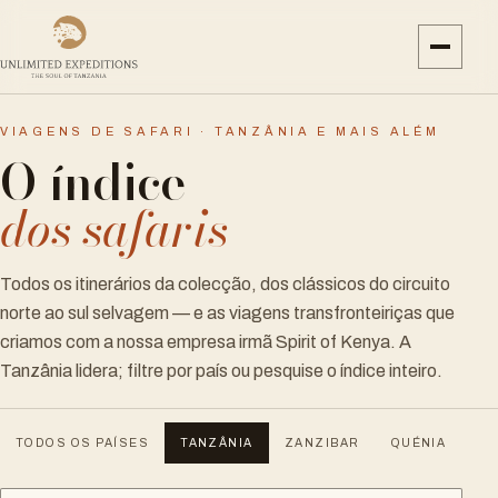
VIAGENS DE SAFARI · TANZÂNIA E MAIS ALÉM
O índice
dos safaris
Todos os itinerários da colecção, dos clássicos do circuito
norte ao sul selvagem — e as viagens transfronteiriças que
criamos com a nossa empresa irmã Spirit of Kenya. A
Tanzânia lidera; filtre por país ou pesquise o índice inteiro.
TODOS OS PAÍSES
TANZÂNIA
ZANZIBAR
QUÉNIA
U