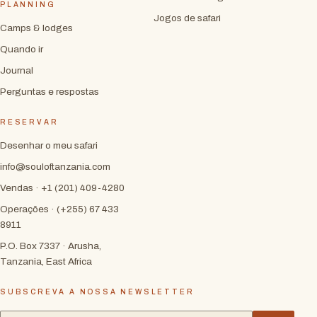
PLANNING
Jogos de safari
Camps & lodges
Quando ir
Journal
Perguntas e respostas
RESERVAR
Desenhar o meu safari
info@souloftanzania.com
Vendas · +1 (201) 409-4280
Operações · (+255) 67 433
8911
P.O. Box 7337 · Arusha,
Tanzania, East Africa
SUBSCREVA A NOSSA NEWSLETTER