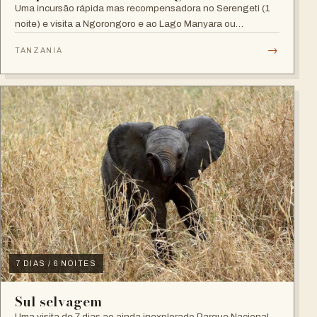
Uma incursão rápida mas recompensadora no Serengeti (1
noite) e visita a Ngorongoro e ao Lago Manyara ou
Tarangire
→
TANZANIA
7 DIAS / 6 NOITES
Sul selvagem
Uma visita de 7 dias ao ainda inexplorado Parque Nacional