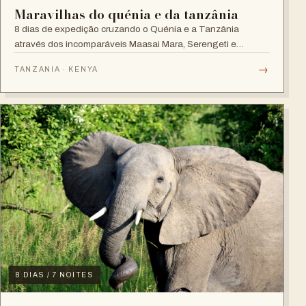
Maravilhas do quénia e da tanzânia
8 dias de expedição cruzando o Quénia e a Tanzânia
através dos incomparáveis Maasai Mara, Serengeti e
Ngorongoro.
→
TANZANIA · KENYA
8 DIAS / 7 NOITES