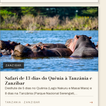
ZANZIBAR
Safari de 13 dias do Quênia à Tanzânia e
Zanzibar
Desfrute de 5 dias no Quênia (Lago Nakuru e Masai Mara) e
8 dias na Tanzânia (Parque Nacional Serengeti,
Ngorongoro, Manyara e Zanzibar).
→
TANZANIA · ZANZIBAR