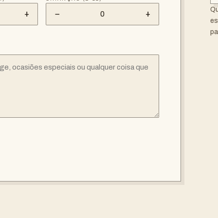
Qu
+
−
+
0
es
pa