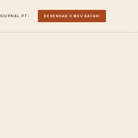
JOURNAL
PT
DESENHAR O MEU SAFARI
▾