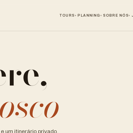
TOURS
PLANNING
SOBRE NÓS
▾
▾
▾
re,
nosco
 um itinerário privado,