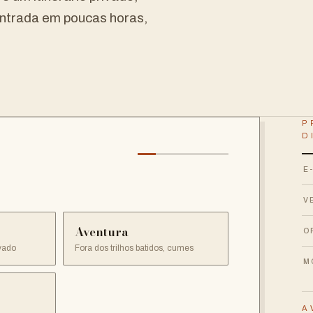
entrada em poucas horas,
P
D
E
V
Aventura
O
vado
Fora dos trilhos batidos, cumes
M
A