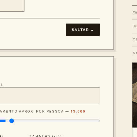
F
I
SALTAR →
T
S
IL
AMENTO APROX. POR PESSOA —
$3,000
4)
CRIANÇAS (2-11)