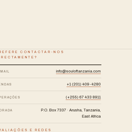
REFERE CONTACTAR-NOS
IRECTAMENTE?
info@souloftanzania.com
-MAIL
+1 (201) 409-4280
ENDAS
(+255) 67 433 8911
PERAÇÕES
P.O. Box 7337 · Arusha, Tanzania,
ORADA
East Africa
VALIAÇÕES E REDES