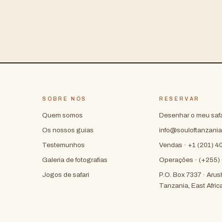
SOBRE NÓS
RESERVAR
Quem somos
Desenhar o meu safa
Os nossos guias
info@souloftanzani
Testemunhos
Vendas · +1 (201) 
Galeria de fotografias
Operações · (+255)
Jogos de safari
P.O. Box 7337 · Arus
Tanzania, East Afric