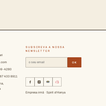
SUBSCREVA A NOSSA
NEWSLETTER
ri
a.com
OK
409-4280
 67 433 8911
ha,
a
Empresa irmã · Spirit of Kenya