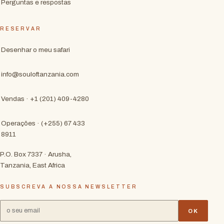
Perguntas e respostas
RESERVAR
Desenhar o meu safari
info@souloftanzania.com
Vendas · +1 (201) 409-4280
Operações · (+255) 67 433
8911
P.O. Box 7337 · Arusha,
Tanzania, East Africa
SUBSCREVA A NOSSA NEWSLETTER
OK